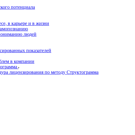
ского потенциала
се, в карьере и в жизни
самопознанию
пониманию людей
нсированных показателей
блем в компании
тограмма
дура лицензирования по методу Структограмма