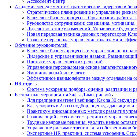
Ассессмент-центр
Академия менеджмента: Стратегическое лидерство в биз
Стратегическое планирование и управление риска
Ключевые бизнес-процессы. Организация работы. П
Руководство сотрудниками: совещания, мотивация,
Лидерство в эпоху изменений. Управление будущим
Новая передовая техника деловых переговоров Клю
Развитие персонала: управление талантами и эффе
Обучение руководителей
Ключевые бизнес-процессы и управление персонал
Лидерские и управленческие навыки. Развивающий
Принятие управленческих решений
Управление персоналом на основе запатентованног
Эмоциональный интеллект
Эффективное взаимодействие между отделами на о
HR отдел
Система ускорения подбора, оценки, адаптации и р
Бесплатные мероприятия Зифы Димитриевой
Для предпринимателей вебинар: Как за 30 секунд р
Как ускорить в 2 раза подбор, оценку, адаптацию и
Практикум инновационных методик развития упра
Развивающий ассессмент с тренингом управленчес
Трудные кадровые решения: уволить нельзя оставит
Управление рисками: тренинг для собственников б
Экспертные HR-практики: система ускорения. Стр