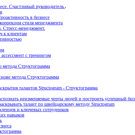
несе. Счастливый руководитель
ми
роактивность в бизнесе
 коррекция стиля менеджмента
. Стресс-менеджмент.
ч к клиентам
ктивностью
ом
 ассессмент с тренингом
о метода Структограмма
снове метода Структограмма
аскрытия талантов Structogram - Структограмма
аспознать неизменяемые черты людей и построить успешный бизн
 раскрывать талант по швейцарскому методу Structogram
вленцев и ключевых сотрудников
ких навыков
ь
изнеса
уктограмма