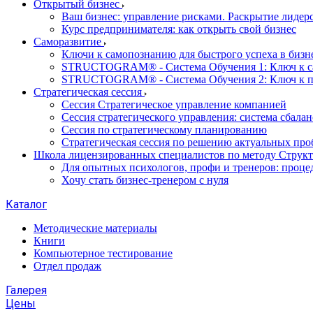
Открытый бизнес
Ваш бизнес: управление рисками. Раскрытие лидер
Курс предпринимателя: как открыть свой бизнес
Саморазвитие
Ключи к самопознанию для быстрого успеха в бизне
STRUCTOGRAM® - Система Обучения 1: Ключ к 
STRUCTOGRAM® - Система Обучения 2: Ключ к 
Стратегическая сессия
Сессия Стратегическое управление компанией
Сессия стратегического управления: система сбала
Сессия по стратегическому планированию
Стратегическая сессия по решению актуальных про
Школа лицензированных специалистов по методу Струк
Для опытных психологов, профи и тренеров: проце
Хочу стать бизнес-тренером с нуля
Каталог
Методические материалы
Книги
Компьютерное тестирование
Отдел продаж
Галерея
Цены