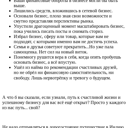
Ваши финансовые обороты в бизнесе могли бы быть
выше.
Лишились средств, вложившись в сетевой бизнес.
Основали бизнес, плохо зная свои возможности и
смутно представляя перспективы рынка.
Упустили драгоценный момент масштабировать бизнес,
пока учились писать посты и снимать сториз.
Избрал бизнес, сферу или товар, которые вам не
подходят, с которыми именно вам не достичь успеха.
Семья и друзья советуют прекратить...Но уже пала
самооценка. Нет сил на новый виток.
Понемногу рушится вера в себя, когда опять пробуешь
основать бизнес, а всё впустую.
Ушёл из найма по рекомендации счастливых друзей,
но не обрёл ни финансовую самостоятельность, ни
свободу. Лишь нервотрёпку и тревогу о будущем. ⠀
А что б вы сказали, если узнали, путь к счастливой жизни и
успешному бизнесу для вас всё ещё открыт? Просто у каждого
из нас путь... свой?
Не надо отправляться в дорогостоящее путешествие в Индию