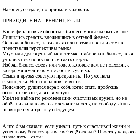
Наконец, создали, но прибыли маловато...
ПРИХОДИТЕ НА ТРЕНИНГ, ЕСЛИ:
Ваши финансовые обороты в бизнесе могли бы быть выше.
Лишились средств, вложившись в сетевой бизнес.
Основали бизнес, плохо зная свои возможности и смутно
представляя перспективы рынка.
Упустили драгоценный момент масштабировать бизнес, пока
учились писать посты и снимать сториз.
Избрал бизнес, сферу или товар, которые вам не подходят, с
которыми именно вам не достичь успеха.
Семья и друзья советуют прекратить...Но уже пала
самооценка. Нет сил на новый виток.
Понемногу рушится вера в себя, когда опять пробуешь
основать бизнес, а всё впустую.
Ушёл из найма по рекомендации счастливых друзей, но не
обрёл ни финансовую самостоятельность, ни свободу. Лишь
нервотрёпку и тревогу о будущем. ⠀
А что б вы сказали, если узнали, путь к счастливой жизни и
успешному бизнесу для вас всё ещё открыт? Просто у каждого
из нас путь... свой?