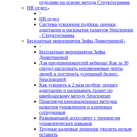
отделами на основе метода Структограмма
HR отдел
HR отдел
Система ускорения подбора, оценки,
адаптации и раскрытия талантов Structogram
- Структограмма
Бесплатные мероприятия Зифы Димитриевой
Бесплатные мероприятия Зифы
Димитриевой
Для предпринимателей вебинар: Как за 30
секунд распознать неизменяемые черты
людей и построить успешный бизнес.
Structogram®
Как ускорить в 2 раза подбор, оценку,
адаптацию и раскрывать талант по
швейцарскому методу Structogram
Практикум инновационных методик
развития управленцев и ключевых
сотрудников
Развивающий ассессмент с тренингом
управленческих навыков
Трудные кадровые решения: уволить нельзя
оставить