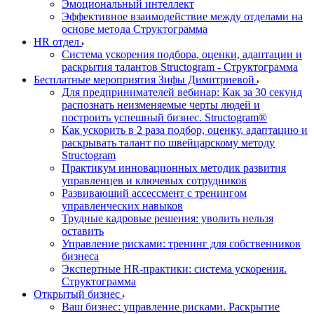
Эмоциональный интеллект
Эффективное взаимодействие между отделами на
основе метода Структограмма
HR отдел
Система ускорения подбора, оценки, адаптации и
раскрытия талантов Structogram - Структограмма
Бесплатные мероприятия Зифы Димитриевой
Для предпринимателей вебинар: Как за 30 секунд
распознать неизменяемые черты людей и
построить успешный бизнес. Structogram®
Как ускорить в 2 раза подбор, оценку, адаптацию и
раскрывать талант по швейцарскому методу
Structogram
Практикум инновационных методик развития
управленцев и ключевых сотрудников
Развивающий ассессмент с тренингом
управленческих навыков
Трудные кадровые решения: уволить нельзя
оставить
Управление рисками: тренинг для собственников
бизнеса
Экспертные HR-практики: система ускорения.
Структограмма
Открытый бизнес
Ваш бизнес: управление рисками. Раскрытие