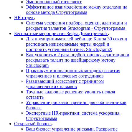
Эмоциональный интеллект
Эффективное взаимодействие между отделами на
основе метода Структограмма
HR отдел
Система ускорения подбора, оценки, адаптации и
раскрытия талантов Structogram - Структограмма
Бесплатные мероприятия Зифы Димитриевой
Для предпринимателей вебинар: Как за 30 секунд
распознать неизменяемые черты людей и
построить успешный бизнес. Structogram®
Как ускорить в 2 раза подбор, оценку, адаптацию и
раскрывать талант по швейцарскому методу
Structogram
Практикум инновационных методик развития
управленцев и ключевых сотрудников
Развивающий ассессмент с тренингом
управленческих навыков
Трудные кадровые решения: уволить нельзя
оставить
Управление рисками: тренинг для собственников
бизнеса
Экспертные HR-практики: система ускорения.
Структограмма
Открытый бизнес
Ваш бизнес: управление рисками. Раскрытие