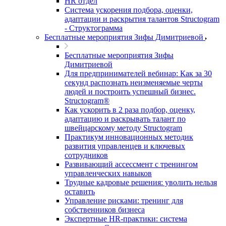
HR отдел
Система ускорения подбора, оценки,
адаптации и раскрытия талантов Structogram
- Структограмма
Бесплатные мероприятия Зифы Димитриевой
Бесплатные мероприятия Зифы
Димитриевой
Для предпринимателей вебинар: Как за 30
секунд распознать неизменяемые черты
людей и построить успешный бизнес.
Structogram®
Как ускорить в 2 раза подбор, оценку,
адаптацию и раскрывать талант по
швейцарскому методу Structogram
Практикум инновационных методик
развития управленцев и ключевых
сотрудников
Развивающий ассессмент с тренингом
управленческих навыков
Трудные кадровые решения: уволить нельзя
оставить
Управление рисками: тренинг для
собственников бизнеса
Экспертные HR-практики: система