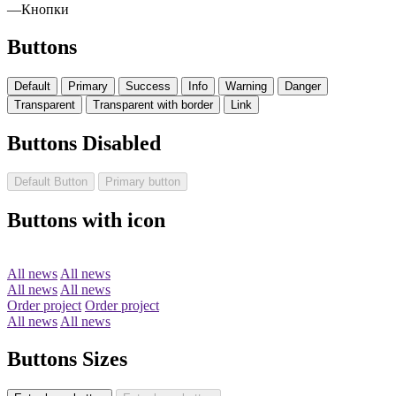
—
Кнопки
Buttons
Default
Primary
Success
Info
Warning
Danger
Transparent
Transparent with border
Link
Buttons Disabled
Default Button
Primary button
Buttons with icon
All news
All news
All news
All news
Order project
Order project
All news
All news
Buttons Sizes