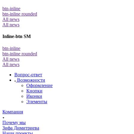
btn-inline
btn-inline rounded
All news
All news
Inline-btn SM
btn-inline
btn-inline rounded
All news
All news
Вопрос-ответ
Возможности
Оформление
Кнопки
Иконки
Элементы
Компания
Почему мы
Зифа Димитриева
Наши проекты