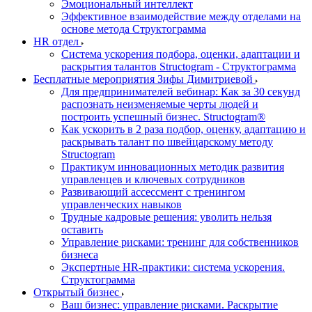
Эмоциональный интеллект
Эффективное взаимодействие между отделами на
основе метода Структограмма
HR отдел
Система ускорения подбора, оценки, адаптации и
раскрытия талантов Structogram - Структограмма
Бесплатные мероприятия Зифы Димитриевой
Для предпринимателей вебинар: Как за 30 секунд
распознать неизменяемые черты людей и
построить успешный бизнес. Structogram®
Как ускорить в 2 раза подбор, оценку, адаптацию и
раскрывать талант по швейцарскому методу
Structogram
Практикум инновационных методик развития
управленцев и ключевых сотрудников
Развивающий ассессмент с тренингом
управленческих навыков
Трудные кадровые решения: уволить нельзя
оставить
Управление рисками: тренинг для собственников
бизнеса
Экспертные HR-практики: система ускорения.
Структограмма
Открытый бизнес
Ваш бизнес: управление рисками. Раскрытие