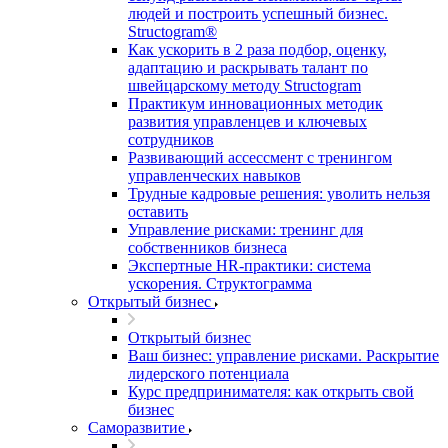
людей и построить успешный бизнес.
Structogram®
Как ускорить в 2 раза подбор, оценку,
адаптацию и раскрывать талант по
швейцарскому методу Structogram
Практикум инновационных методик
развития управленцев и ключевых
сотрудников
Развивающий ассессмент с тренингом
управленческих навыков
Трудные кадровые решения: уволить нельзя
оставить
Управление рисками: тренинг для
собственников бизнеса
Экспертные HR-практики: система
ускорения. Структограмма
Открытый бизнес
Открытый бизнес
Ваш бизнес: управление рисками. Раскрытие
лидерского потенциала
Курс предпринимателя: как открыть свой
бизнес
Саморазвитие