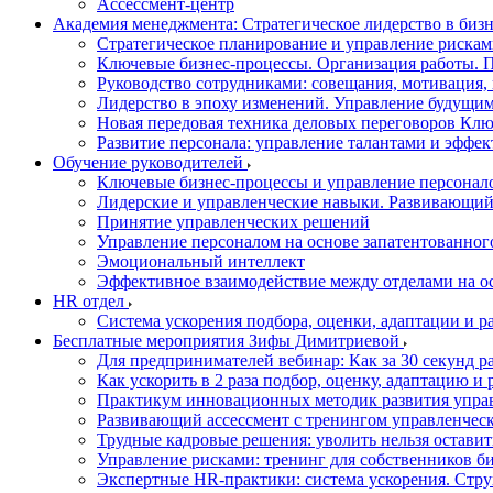
Ассессмент-центр
Академия менеджмента: Стратегическое лидерство в биз
Стратегическое планирование и управление риска
Ключевые бизнес-процессы. Организация работы. П
Руководство сотрудниками: совещания, мотивация,
Лидерство в эпоху изменений. Управление будущим
Новая передовая техника деловых переговоров Клю
Развитие персонала: управление талантами и эффе
Обучение руководителей
Ключевые бизнес-процессы и управление персонал
Лидерские и управленческие навыки. Развивающий
Принятие управленческих решений
Управление персоналом на основе запатентованног
Эмоциональный интеллект
Эффективное взаимодействие между отделами на о
HR отдел
Система ускорения подбора, оценки, адаптации и р
Бесплатные мероприятия Зифы Димитриевой
Для предпринимателей вебинар: Как за 30 секунд р
Как ускорить в 2 раза подбор, оценку, адаптацию и
Практикум инновационных методик развития упра
Развивающий ассессмент с тренингом управленчес
Трудные кадровые решения: уволить нельзя оставит
Управление рисками: тренинг для собственников б
Экспертные HR-практики: система ускорения. Стр