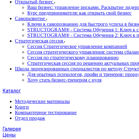
Открытый бизнес
Ваш бизнес: управление рисками. Раскрытие лидер
Курс предпринимателя: как открыть свой бизнес
Саморазвитие
Ключи к самопознанию для быстрого успеха в бизне
STRUCTOGRAM® - Система Обучения 1: Ключ к 
STRUCTOGRAM® - Система Обучения 2: Ключ к 
Стратегическая сессия
Сессия Стратегическое управление компанией
Сессия стратегического управления: система сбала
Сессия по стратегическому планированию
Стратегическая сессия по решению актуальных про
Школа лицензированных специалистов по методу Струк
Для опытных психологов, профи и тренеров: проце
Хочу стать бизнес-тренером с нуля
Каталог
Методические материалы
Книги
Компьютерное тестирование
Отдел продаж
Галерея
Цены