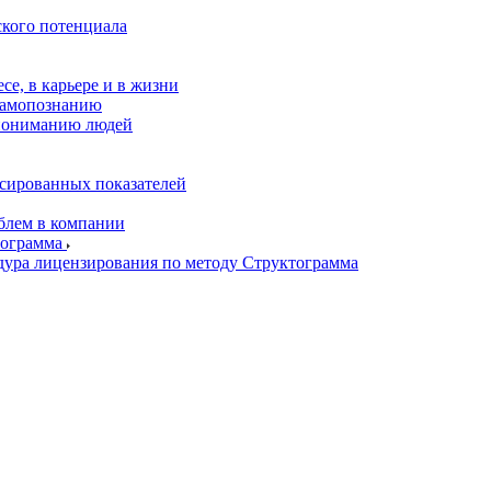
ского потенциала
се, в карьере и в жизни
самопознанию
пониманию людей
нсированных показателей
блем в компании
тограмма
дура лицензирования по методу Структограмма