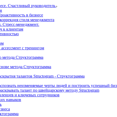
несе. Счастливый руководитель
ми
роактивность в бизнесе
 коррекция стиля менеджмента
. Стресс-менеджмент.
ч к клиентам
ктивностью
ом
 ассессмент с тренингом
о метода Структограмма
снове метода Структограмма
аскрытия талантов Structogram - Структограмма
аспознать неизменяемые черты людей и построить успешный бизн
 раскрывать талант по швейцарскому методу Structogram
вленцев и ключевых сотрудников
ких навыков
ь
изнеса
уктограмма