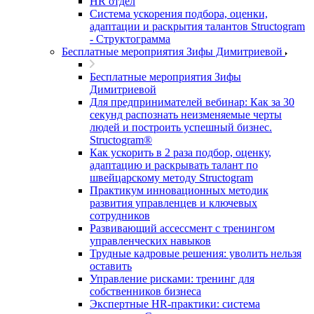
HR отдел
Система ускорения подбора, оценки,
адаптации и раскрытия талантов Structogram
- Структограмма
Бесплатные мероприятия Зифы Димитриевой
Бесплатные мероприятия Зифы
Димитриевой
Для предпринимателей вебинар: Как за 30
секунд распознать неизменяемые черты
людей и построить успешный бизнес.
Structogram®
Как ускорить в 2 раза подбор, оценку,
адаптацию и раскрывать талант по
швейцарскому методу Structogram
Практикум инновационных методик
развития управленцев и ключевых
сотрудников
Развивающий ассессмент с тренингом
управленческих навыков
Трудные кадровые решения: уволить нельзя
оставить
Управление рисками: тренинг для
собственников бизнеса
Экспертные HR-практики: система