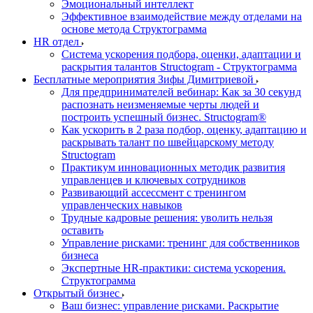
Эмоциональный интеллект
Эффективное взаимодействие между отделами на
основе метода Структограмма
HR отдел
Система ускорения подбора, оценки, адаптации и
раскрытия талантов Structogram - Структограмма
Бесплатные мероприятия Зифы Димитриевой
Для предпринимателей вебинар: Как за 30 секунд
распознать неизменяемые черты людей и
построить успешный бизнес. Structogram®
Как ускорить в 2 раза подбор, оценку, адаптацию и
раскрывать талант по швейцарскому методу
Structogram
Практикум инновационных методик развития
управленцев и ключевых сотрудников
Развивающий ассессмент с тренингом
управленческих навыков
Трудные кадровые решения: уволить нельзя
оставить
Управление рисками: тренинг для собственников
бизнеса
Экспертные HR-практики: система ускорения.
Структограмма
Открытый бизнес
Ваш бизнес: управление рисками. Раскрытие