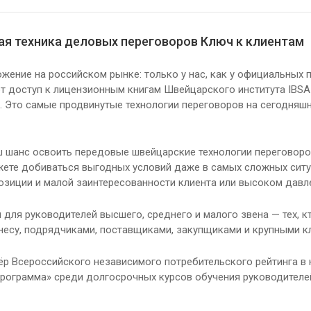
ая техника деловых переговоров Ключ к клиентам
жение на российском рынке: только у нас, как у официальных 
т доступ к лицензионным книгам Швейцарского института IBS
. Это самые продвинутые технологии переговоров на сегодняшни
ш шанс освоить передовые швейцарские технологии переговоров
ете добиваться выгодных условий даже в самых сложных ситуа
позиции и малой заинтересованности клиента или высоком давл
 для руководителей высшего, среднего и малого звена — тех, к
несу, подрядчиками, поставщиками, закупщиками и крупными к
р Всероссийского независимого потребительского рейтинга в
рограмма» среди долгосрочных курсов обучения руководителей