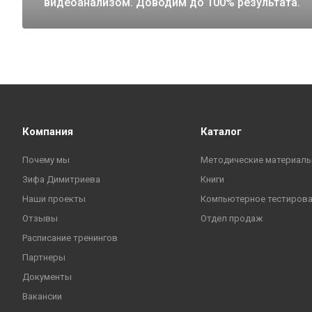
видеоанализом. Доводим до 100% результата.
Компания
Каталог
Почему мы
Методические материал
Зифа Димитриева
Книги
Наши проекты
Компьютерное тестиров
Отзывы
Отдел продаж
Расписание тренингов
Партнеры
Документы
Вакансии