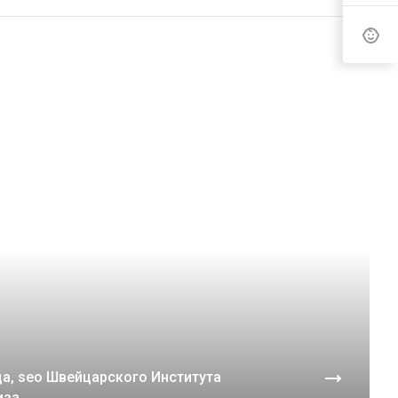
ца, seo Швейцарского Института
иза