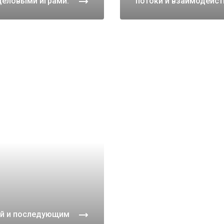
деловыми играми.
потоки и взаимодейс
ой и последующим