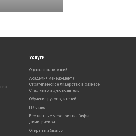
Услуги
ы
Оценка компетенций
Академия менеджмента:
Стратегическое лидерство в бизнесе.
ание
Счастливый руководитель
Обучение руководителей
HR отдел
Бесплатные мероприятия Зифы
Димитриевой
Открытый бизнес